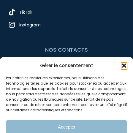
TikTok
Instagram
NOS CONTACTS
Gérer le consentement
+33 7 54 10 97 74
Pour offrir les meilleures expériences, nous utilisons des
contact@avnrenov.fr
technologies telles que les cookies pour stocker et/ou accéder aux
informations des appareils. Le fait de consentir à ces technologies
nous permettra de traiter des données telles que le comportement
de navigation ou les ID uniques sur ce site. Le fait de ne pas
consentir ou de retirer son consentement peut avoir un effet négatif
sur certaines caractéristiques et fonctions.
Accepter