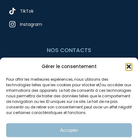
TikTok
Instagram
NOS CONTACTS
Gérer le consentement
+33 7 54 10 97 74
Pour offrir les meilleures expériences, nous utilisons des
contact@avnrenov.fr
technologies telles que les cookies pour stocker et/ou accéder aux
informations des appareils. Le fait de consentir à ces technologies
nous permettra de traiter des données telles que le comportement
de navigation ou les ID uniques sur ce site. Le fait de ne pas
consentir ou de retirer son consentement peut avoir un effet négatif
sur certaines caractéristiques et fonctions.
Accepter
Mentions légales