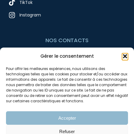
TikTok
Instagram
NOS CONTACTS
Gérer le consentement
+33 7 54 10 97 74
Pour offrir les meilleures expériences, nous utilisons des
contact@avnrenov.fr
technologies telles que les cookies pour stocker et/ou accéder aux
informations des appareils. Le fait de consentir à ces technologies
nous permettra de traiter des données telles que le comportement
de navigation ou les ID uniques sur ce site. Le fait de ne pas
consentir ou de retirer son consentement peut avoir un effet négatif
sur certaines caractéristiques et fonctions.
Accepter
Mentions légales
Refuser