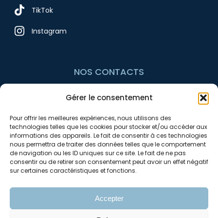
TikTok
Instagram
NOS CONTACTS
Gérer le consentement
+33 7 54 10 97 74
Pour offrir les meilleures expériences, nous utilisons des
contact@avnrenov.fr
technologies telles que les cookies pour stocker et/ou accéder aux
informations des appareils. Le fait de consentir à ces technologies
nous permettra de traiter des données telles que le comportement
de navigation ou les ID uniques sur ce site. Le fait de ne pas
consentir ou de retirer son consentement peut avoir un effet négatif
sur certaines caractéristiques et fonctions.
Accepter
Mentions légales